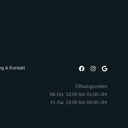
F
I
G
ng & Kontakt
a
n
o
c
s
o
e
t
g
Öffnungszeiten
b
a
l
Mi-Do: 18:00 bis 01:00 Uhr
o
g
e
o
r
Fr-Sa: 19:00 bis 03:00 Uhr
k
a
m