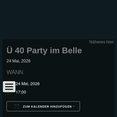
Zum
Inhalt
springen
Näheres hier:
Ü 40 Party im Belle
24 Mai, 2026
WANN
24 Mai, 2026
17:00
ZUM KALENDER HINZUFÜGEN
ICS herunterladen
Google Kalender